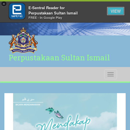
×
E-Sentral Reader for
VIEW
Perpustakaan Sultan Ismail
FREE - In Google Play
Perpustakaan Sultan Ismail
Toggle
navigati