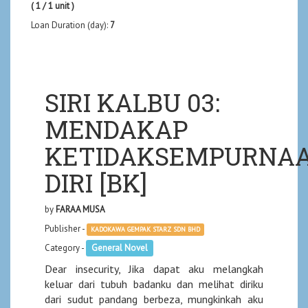
( 1 / 1 unit )
Loan Duration (day):
7
SIRI KALBU 03:
MENDAKAP
KETIDAKSEMPURNA
DIRI [BK]
by
FARAA MUSA
Publisher -
KADOKAWA GEMPAK STARZ SDN BHD
Category -
General Novel
Dear insecurity, Jika dapat aku melangkah
keluar dari tubuh badanku dan melihat diriku
dari sudut pandang berbeza, mungkinkah aku