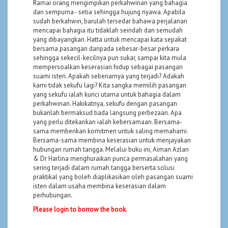
Ramai orang mengimpikan perkahwinan yang bahagia
dan sempurna - setia sehingga hujung nyawa. Apabila
sudah berkahwin, barulah tersedar bahawa perjalanan
mencapai bahagia itu tidaklah seindah dan semudah
yang dibayangkan. Hatta untuk mencapai kata sepakat
bersama pasangan daripada sebesar-besar perkara
sehingga sekecil-kecilnya pun sukar, sampai kita mula
mempersoalkan keserasian hidup sebagai pasangan
suami isteri. Apakah sebenarnya yang terjadi? Adakah
kami tidak sekufu lagi? Kita sangka memilih pasangan
yang sekufu ialah kunci utama untuk bahagia dalam
perkahwinan. Hakikatnya, sekufu dengan pasangan
bukanlah bermaksud tiada langsung perbezaan. Apa
yang perlu ditekankan ialah kebersamaan. Bersama-
sama memberikan komitmen untuk saling memahami.
Bersama-sama membina keserasian untuk menjayakan
hubungan rumah tangga. Melalui buku ini, Aiman Azlan
& Dr Harlina menghuraikan punca permasalahan yang
sering terjadi dalam rumah tangga berserta solusi
praktikal yang boleh diaplikasikan oleh pasangan suami
isteri dalam usaha membina keserasian dalam
perhubungan.
Please login to borrow the book.