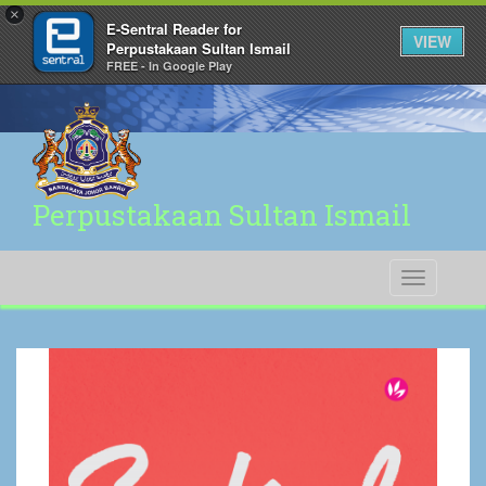
×
E-Sentral Reader for
VIEW
Perpustakaan Sultan Ismail
FREE - In Google Play
Perpustakaan Sultan Ismail
Toggle
navigati