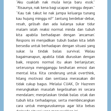
“Aku cuaklah nak mula kerja baru esok.”
“Risaunya, nak kena bagi ucapan minggu depan.”
“Kau tak takut ke nak jumpa keluarga tunang
kau hujung minggu ni?” Jantung berdebar-debar,
resah, gelisah dan ada kalanya sukar tidur
malam ialah reaksi normal minda dan tubuh
kita apabila berhadapan dengan ‘ancaman’.
Respons ini menjadikan tubuh badan kita lebih
bersedia untuk berhadapan dengan situasi yang
sukar. Ia tindak balas survival. Walau
bagaimanapun, apabila tidak diuruskan dengan
baik, respons normal itu akan berlanjutan;
seterusnya mengganggu kesihatan emosi dan
mental kita. Kita cenderung untuk overthink,
hilang motivasi dan sentiasa merasakan diri
tidak cukup bagus. Melalui CUAK, Dr Hazreen
merungkaikan masalah kegelisahan ini secara
mendalam; menjelaskan tindak balas otak dan
tubuh kita terhadapnya; serta membincangkan
cara untuk menguruskannya agar kita bebas
daripada situasi yang menyesakkan ini.