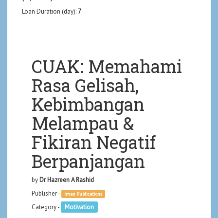
Loan Duration (day):
7
CUAK: Memahami
Rasa Gelisah,
Kebimbangan
Melampau &
Fikiran Negatif
Berpanjangan
by
Dr Hazreen A Rashid
Publisher -
Iman Publications
Category -
Motivation