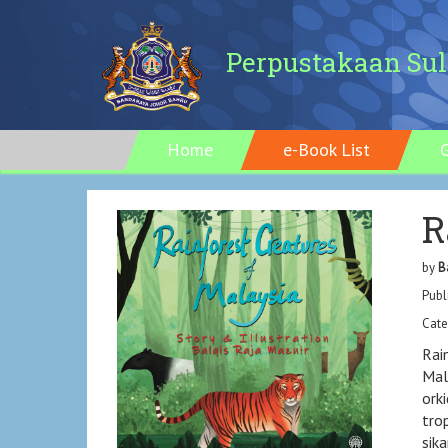
Perpustakaan Sul
Home
e-Book List
R
by
B
Publ
Cate
Rai
Mal
ork
tro
sik