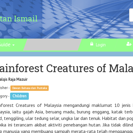
tan Ismail
Guide
Login
ainforest Creatures of Mal
alqis Raja Mazuir
isher -
Dewan Bahasa dan Pustaka
gory -
Children
nforest Creatures of Malaysia mengandungi maklumat 10 jenis h
aysia, iaitu gajah Asia, beruang madu, burung enggang, katak ter
id, tenggiling, ular tedung selar, ungka lar dan tenuk. Habitat dan 
pika ini terancam akibat aktiviti penebangan hutan. Jika tidak dilin
ap manusia yang membuang sampah merata-rata telah mengganggu 