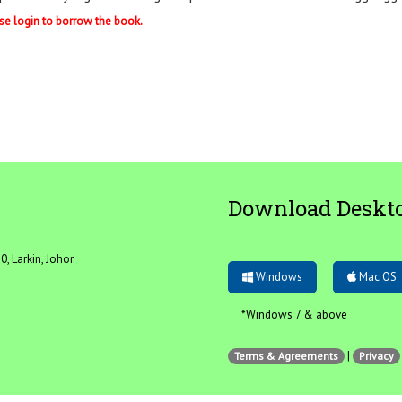
se login to borrow the book.
Download Deskt
, Larkin, Johor.
Windows
Mac OS
*Windows 7 & above
|
Terms & Agreements
Privacy