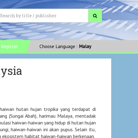
Register
Choose Language :
Malay
aysia
aiwan hutan hujan tropika yang terdapat di
bang (Sungai Abah), harimau Malaya, mentadak
populasi haiwan-haiwan yang hidup di hutan hujan
dungi, haiwan-haiwan ini akan pupus. Selain itu,
ekosistem habitat haiwan-haiwan berkenaan.