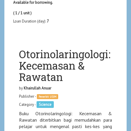
Available for borrowing.
( 1 / 1 unit )
Loan Duration (day):
7
Otorinolaringologi:
Kecemasan &
Rawatan
by
Khairullah Anuar
Publisher -
Penerbit USIM
Category -
Science
Buku Otorinolaringologi: Kecemasan &
Rawatan diterbitkan bagi memudahkan para
pelajar untuk mengenal pasti kes-kes yang